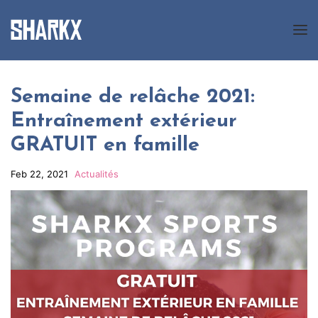
A Propos
Semaine de relâche 2021:
Entraînement extérieur
Nos programmes
GRATUIT en famille
Nouvelles
Feb 22, 2021
Actualités
Galerie
Inscription
Contact
EN