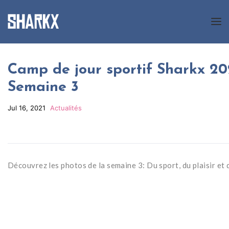
A Propos
Camp de jour sportif Sharkx 20
Semaine 3
Nos programmes
Nouvelles
Jul 16, 2021
Actualités
Galerie
Inscription
Découvrez les photos de la semaine 3: Du sport, du plaisir et
Contact
EN