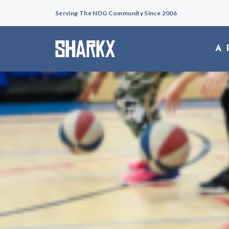
Serving The NDG Community Since 2006
A 